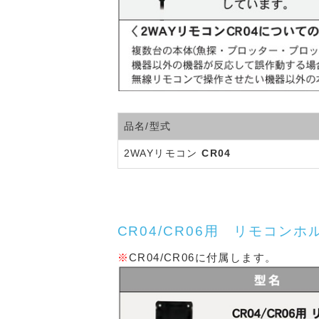
品名/型式
2WAYリモコン
CR04
CR04/CR06用 リモコンホ
※
CR04/CR06に付属します。