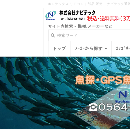
ホンデックス リモコン | 部品 販売 - ナビテック通
サイト内検索 - 機種,メーカーなど
トップ
ﾒｰｶｰから探す
ｶﾃｺﾞ