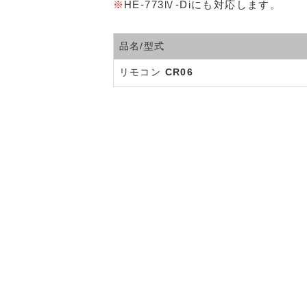
※
HE-773Ⅳ-Diにも対応します。
品名/型式
リモコン
CR06